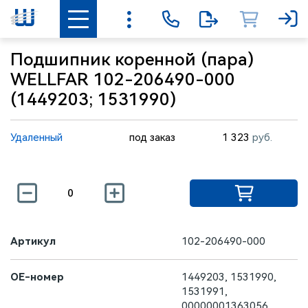
Подшипник коренной (пара)
WELLFAR 102-206490-000
(1449203; 1531990)
Удаленный
под заказ
1 323
руб.
Артикул
102-206490-000
OE-номер
1449203, 1531990,
1531991,
00000001363056,