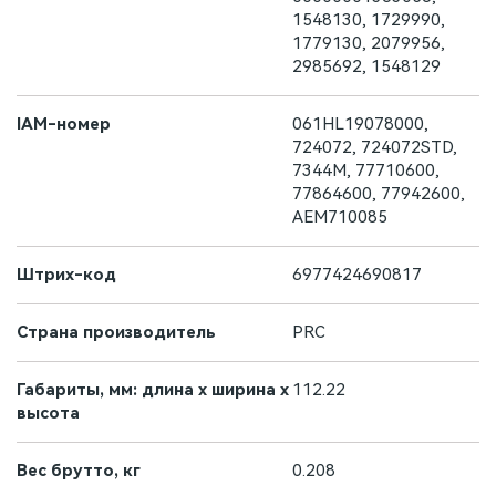
1548130, 1729990,
1779130, 2079956,
2985692, 1548129
IAM-номер
061HL19078000,
724072, 724072STD,
7344M, 77710600,
77864600, 77942600,
AEM710085
Штрих-код
6977424690817
Страна производитель
PRC
Габариты, мм: длина х ширина х
112.22
высота
Вес брутто, кг
0.208