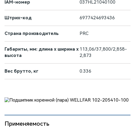
IAM-номер
037HL21040100
Штрих-код
6977424693436
Страна производитель
PRC
Габариты, мм: длина х ширина х
113,06/37,800/2,858-
высота
2,873
Вес брутто, кг
0.336
Применяемость