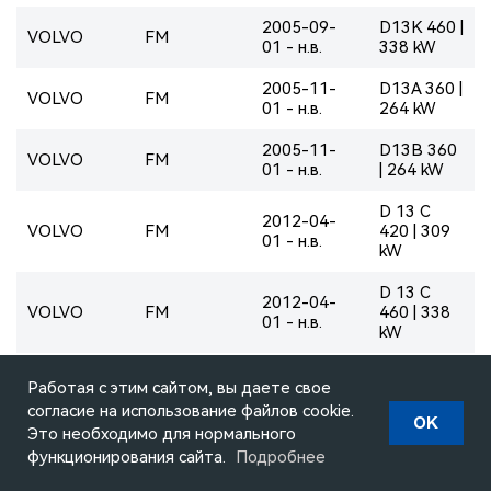
2005-09-
D13K 460 |
VOLVO
FM
01 - н.в.
338 kW
2005-11-
D13A 360 |
VOLVO
FM
01 - н.в.
264 kW
2005-11-
D13B 360
VOLVO
FM
01 - н.в.
| 264 kW
D 13 C
2012-04-
VOLVO
FM
420 | 309
01 - н.в.
kW
D 13 C
2012-04-
VOLVO
FM
460 | 338
01 - н.в.
kW
D 13 C
2012-04-
Работая с этим сайтом, вы даете свое
VOLVO
FM
500 | 368
01 - н.в.
согласие на использование файлов cookie.
kW
OK
Это необходимо для нормального
2012-04-
D13C 380 |
функционирования сайта.
Подробнее
VOLVO
FM
01 - н.в.
280 kW