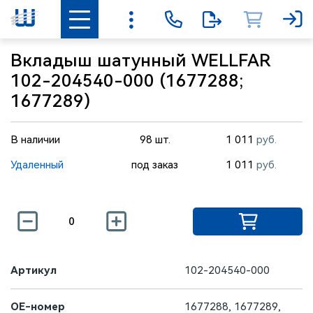
Вкладыш шатунный WELLFAR
102-204540-000 (1677288;
1677289)
В наличии
98 шт.
1 011
руб.
Удаленный
под заказ
1 011
руб.
Артикул
102-204540-000
OE-номер
1677288, 1677289,