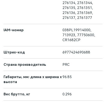
276134, 2761344,
276135, 2761351,
276136, 2761369,
276137, 2761377
IAM-номер
038PL19914000,
713923, 77750600,
CR1682CP
Штрих-код
6977424690688
Страна производитель
PRC
Габариты, мм: длина х ширина х
96.85
высота
Вес брутто, кг
0.296