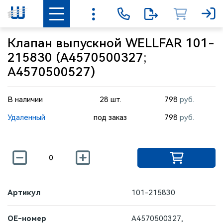
Клапан выпускной WELLFAR 101-
215830 (A4570500327;
A4570500527)
В наличии
28 шт.
798
руб.
Удаленный
под заказ
798
руб.
Артикул
101-215830
OE-номер
A4570500327,