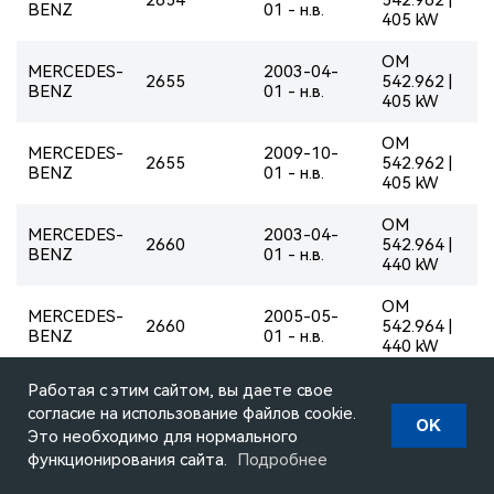
BENZ
01 - н.в.
405 kW
OM
MERCEDES-
2003-04-
2655
542.962 |
BENZ
01 - н.в.
405 kW
OM
MERCEDES-
2009-10-
2655
542.962 |
BENZ
01 - н.в.
405 kW
OM
MERCEDES-
2003-04-
2660
542.964 |
BENZ
01 - н.в.
440 kW
OM
MERCEDES-
2005-05-
2660
542.964 |
BENZ
01 - н.в.
440 kW
OM
Работая с этим сайтом, вы даете свое
MERCEDES-
2008-06-
2660
542.964 |
согласие на использование файлов cookie.
BENZ
01 - н.в.
OK
440 kW
Это необходимо для нормального
функционирования сайта.
Подробнее
OM
MERCEDES-
2008-06-
2732
541.997 |