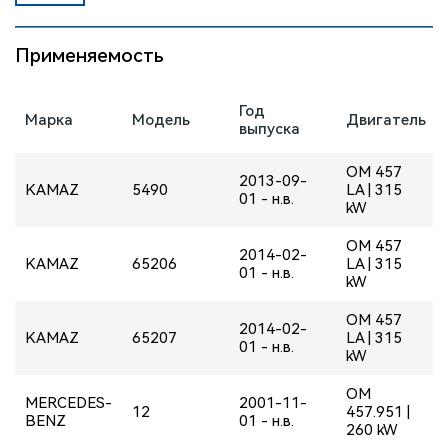
Применяемость
Год
Марка
Модель
Двигатель
выпуска
OM 457
2013-09-
KAMAZ
5490
LA | 315
01 - н.в.
kW
OM 457
2014-02-
KAMAZ
65206
LA | 315
01 - н.в.
kW
OM 457
2014-02-
KAMAZ
65207
LA | 315
01 - н.в.
kW
OM
MERCEDES-
2001-11-
12
457.951 |
BENZ
01 - н.в.
260 kW