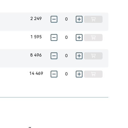
2 249
1 595
8 496
14 469