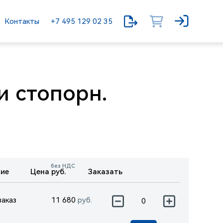
Контакты
+7 495 129 02 35
и стопорн.
без НДС
ие
Цена руб.
Заказать
заказ
11 680
руб.