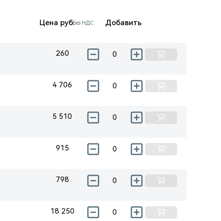
Цена руб.
Добавить
без НДС
260
4 706
5 510
915
798
18 250