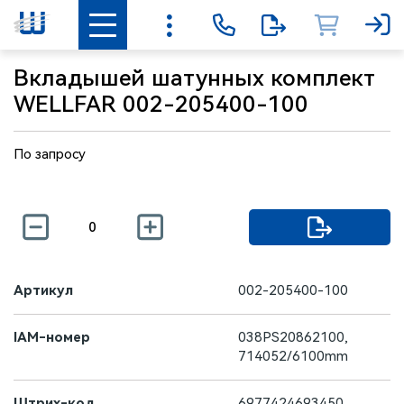
Вкладышей шатунных комплект
WELLFAR 002-205400-100
По запросу
Артикул
002-205400-100
IAM-номер
038PS20862100,
714052/6100mm
Штрих-код
6977424693450