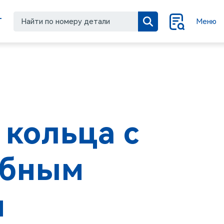
Г
Меню
кольца с
обным
м