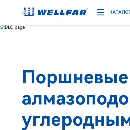
КАТАЛО
Поршневые 
алмазопод
углеродны