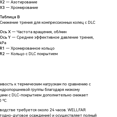
X2
— Азотирование
X3
— Хромирование
Таблица B
Снижение трения для компрессионных колец с DLC
Ось X
— Частота вращения, об/мин
Ось Y
— Среднее эффективное давление трения,
kPa
R1
— Хромированное кольцо
R2
— Кольцо с DLC покрытием
вость к термическим нагрузкам по сравнению с
индропоршневой группы благодаря низкому
цами с DLC-покрытием дополнительно снижает
 ºC.
зводстве требуется около 24 часов. WELLFAR
атодно-дуговое осаждение) и осуществляет полный