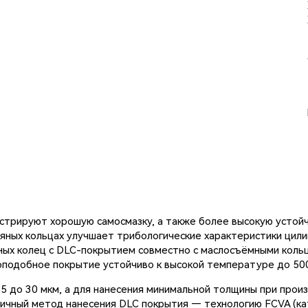
трируют хорошую самосмазку, а также более высокую устойчи
яных кольцах улучшает трибологические характеристики цил
ных колец с DLC-покрытием совместно с маслосъёмными коль
оподобное покрытие устойчиво к высокой температуре до 500
5 до 30 мкм, а для нанесения минимальной толщины при прои
гичный метод нанесения DLC покрытия — технологию FCVA (к