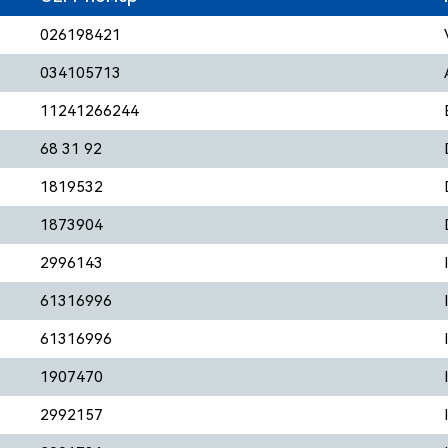
026198421
034105713
11241266244
68 31 92
1819532
1873904
2996143
61316996
61316996
1907470
2992157