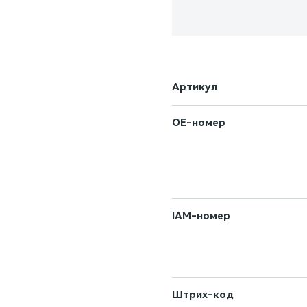
Артикул
OE-номер
IAM-номер
Штрих-код