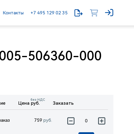
Контакты
+7 495 129 02 35
005-506360-000
без НДС
ие
Цена руб.
Заказать
заказ
759
руб.