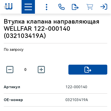
Втулка клапана направляющая
WELLFAR 122-000140
(032103419A)
По запросу
Артикул
122-000140
OE-номер
032103419A