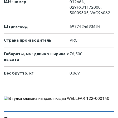
IAM-номер
012464,
029FX31172000,
50009305, VAG96062
Штрих-код
6977424693634
Страна производитель
PRC
Габариты, мм: длина х ширина х
76,500
высота
Вес брутто, кг
0.069