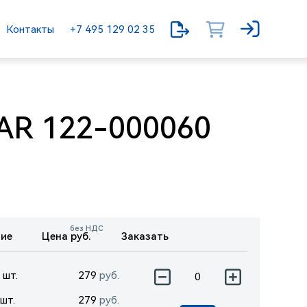
Контакты
+7 495 129 02 35
AR 122-000060
без НДС
ие
Цена руб.
Заказать
 шт.
279
руб.
шт.
279
руб.