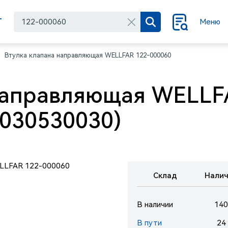
Г
Меню
Втулка клапана направляющая WELLFAR 122-000060
направляющая WELLF
4030530030)
Склад
Налич
В наличии
140
В пути
24 