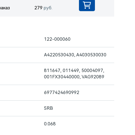
заказ
279
руб.
122-000060
A4220530430, A4030530030
811647, 011449, 50004097,
001FX30440000, VAG92089
6977424690992
SRB
0.068