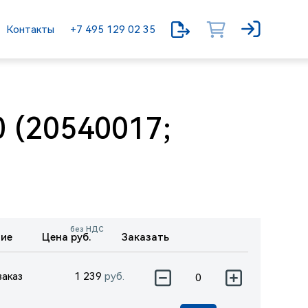
Контакты
+7 495 129 02 35
 (20540017;
без НДС
ие
Цена руб.
Заказать
заказ
1 239
руб.