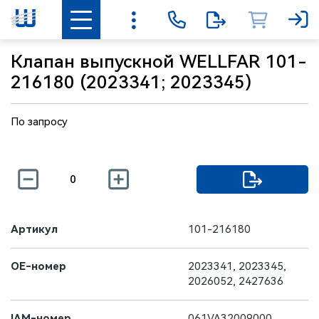
Клапан выпускной WELLFAR 101-
216180 (2023341; 2023345)
По запросу
Артикул
101-216180
OE-номер
2023341, 2023345,
2026052, 2427636
IAM-номер
061VA32009000