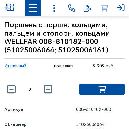
Поршень с поршн. кольцами,
пальцем и стопорн. кольцами
WELLFAR 008-810182-000
(51025006064; 51025006161)
Удаленный
под заказ
9 309
руб.
Артикул
008-810182-000
OE-номер
51025006064,