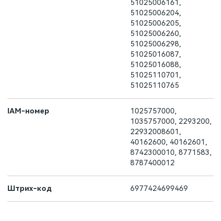
51025006161,
51025006204,
51025006205,
51025006260,
51025006298,
51025016087,
51025016088,
51025110701,
51025110765
IAM-номер
1025757000,
1035757000, 2293200,
22932008601,
40162600, 40162601,
8742300010, 8771583,
8787400012
Штрих-код
6977424699469