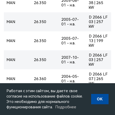
2005-06-
MAN
26.350
38 | 265
01 - н.в.
kW
D 2066 LF
2005-07-
MAN
26.350
03 | 257
01 - н.в.
kW
D 2066 LF
2005-07-
MAN
26.350
13 | 199
01 - н.в.
kW
D 2066 LF
2007-10-
MAN
26.350
03 | 257
01 - н.в.
kW
D 2066 LF
2004-05-
MAN
26.360
07 | 265
01 - н.в.
kW
Работая с этим сайтом, вы даете свое
D 2066 LF
2004-05-
согласие на использование файлов cookie.
MAN
26.360
38 | 265
OK
01 - н.в.
Это необходимо для нормального
kW
функционирования сайта.
Подробнее
D 2066 LF
2004-06-