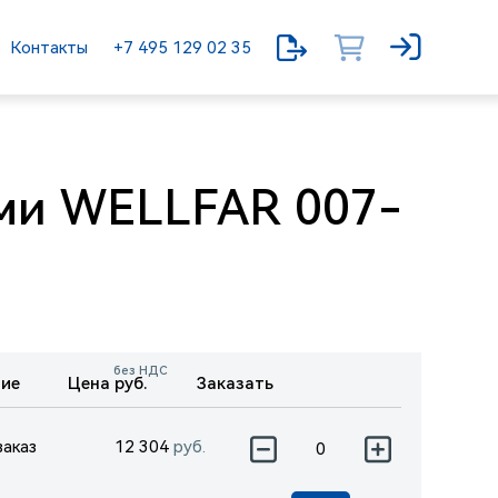
Контакты
+7 495 129 02 35
ами WELLFAR 007-
без НДС
ие
Цена руб.
Заказать
заказ
12 304
руб.