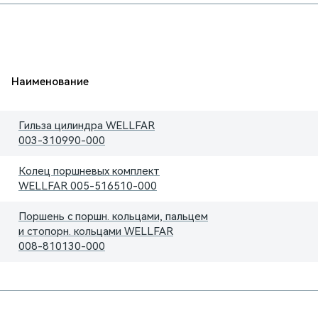
Наименование
Гильза цилиндра WELLFAR
003-310990-000
Колец поршневых комплект
WELLFAR
005-516510-000
Поршень с поршн. кольцами, пальцем
и стопорн. кольцами WELLFAR
008-810130-000