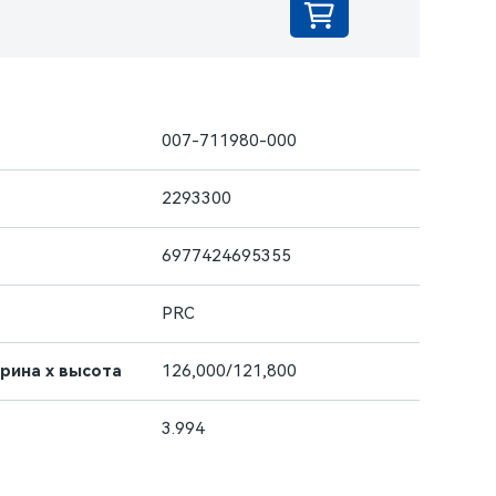
007-711980-000
2293300
6977424695355
PRC
ирина х высота
126,000/121,800
3.994