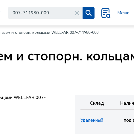
Г
Меню
льцем и стопорн. кольцами WELLFAR 007-711980-000
ем и стопорн. кольц
Склад
Налич
Удаленный
под 