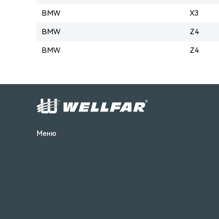
BMW
X3
BMW
Z4
BMW
Z4
Меню