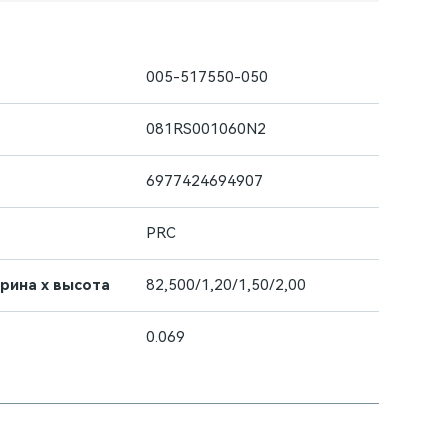
005-517550-050
081RS001060N2
6977424694907
PRC
ирина х высота
82,500/1,20/1,50/2,00
0.069