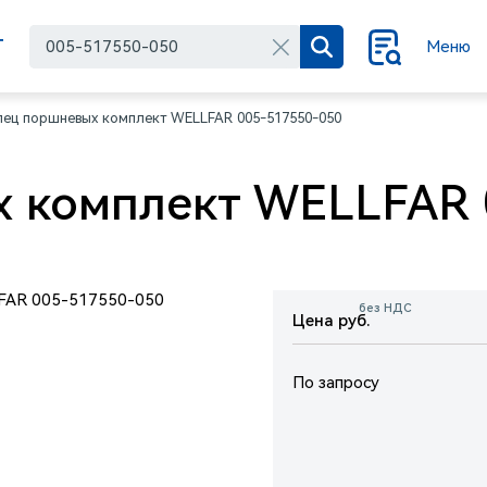
Г
Меню
лец поршневых комплект WELLFAR 005-517550-050
 комплект WELLFAR 
без НДС
Цена руб.
По запросу