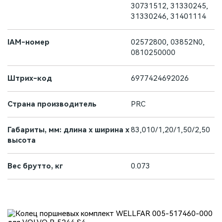
30731512, 31330245,
31330246, 31401114
IAM-номер
02572800, 03852N0,
0810250000
Штрих-код
6977424692026
Страна производитель
PRC
Габариты, мм: длина х ширина х
83,010/1,20/1,50/2,50
высота
Вес брутто, кг
0.073