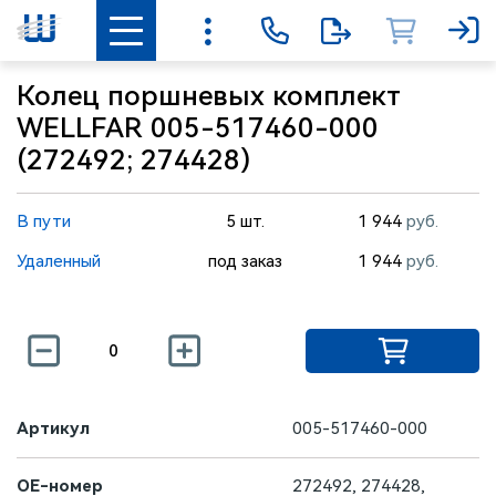
Колец поршневых комплект
WELLFAR 005-517460-000
(272492; 274428)
В пути
5 шт.
1 944
руб.
Удаленный
под заказ
1 944
руб.
Артикул
005-517460-000
OE-номер
272492, 274428,