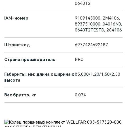
0640T2
IAM-номер
9109145000, 2M4106,
8937510000, 04016N0,
0640T2TESTD, 2C4106
Штрих-код
6977424692187
Страна производитель
PRC
Габариты, мм: длина х ширина х
85,000/1,20/1,50/2,50
высота
Вес брутто, кг
0.074