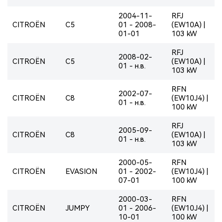
2004-11-
RFJ
CITROËN
C5
01 - 2008-
(EW10A) |
01-01
103 kW
RFJ
2008-02-
CITROËN
C5
(EW10A) |
01 - н.в.
103 kW
RFN
2002-07-
CITROËN
C8
(EW10J4) |
01 - н.в.
100 kW
RFJ
2005-09-
CITROËN
C8
(EW10A) |
01 - н.в.
103 kW
2000-05-
RFN
CITROËN
EVASION
01 - 2002-
(EW10J4) |
07-01
100 kW
2000-03-
RFN
CITROËN
JUMPY
01 - 2006-
(EW10J4) |
10-01
100 kW