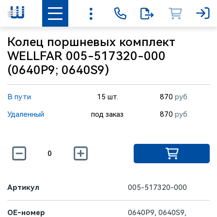
Колец поршневых комплект
WELLFAR 005-517320-000
(0640P9; 0640S9)
В пути
15 шт.
870
руб.
Удаленный
под заказ
870
руб.
Артикул
005-517320-000
OE-номер
0640P9, 0640S9,