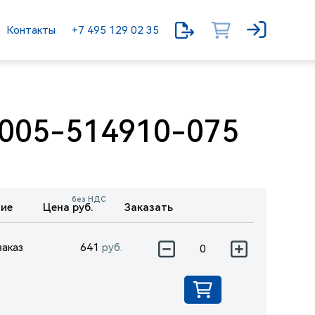
Контакты
+7 495 129 02 35
005-514910-075
без НДС
ие
Цена руб.
Заказать
заказ
641
руб.