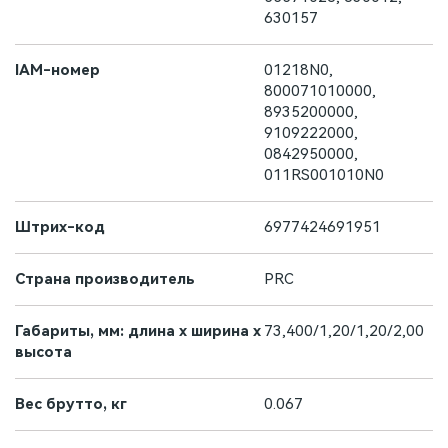
630157
IAM-номер
01218N0,
800071010000,
8935200000,
9109222000,
0842950000,
011RS001010N0
Штрих-код
6977424691951
Страна производитель
PRC
Габариты, мм: длина х ширина х
73,400/1,20/1,20/2,00
высота
Вес брутто, кг
0.067