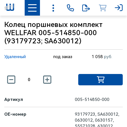
Колец поршневых комплект
WELLFAR 005-514850-000
(93179723; SA630012)
Удаленный
под заказ
1 058
руб.
Артикул
005-514850-000
OE-номер
93179723, SA630012,
0630012, 0630157,
55571028, 630012,