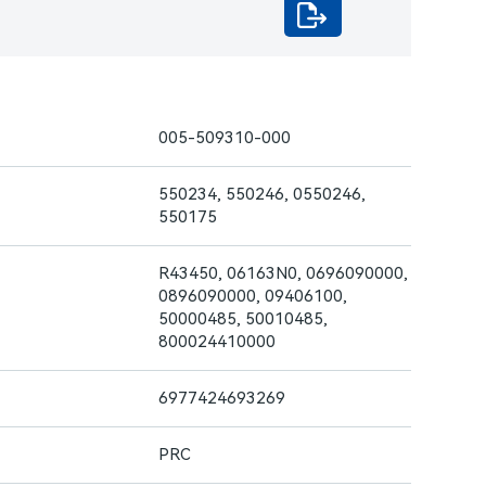
005-509310-000
550234, 550246, 0550246,
550175
R43450, 06163N0, 0696090000,
0896090000, 09406100,
50000485, 50010485,
800024410000
6977424693269
PRC