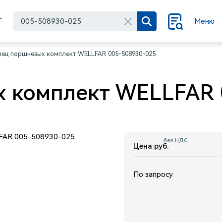
Г
Меню
лец поршневых комплект WELLFAR 005-508930-025
 комплект WELLFAR 
без НДС
Цена руб.
По запросу