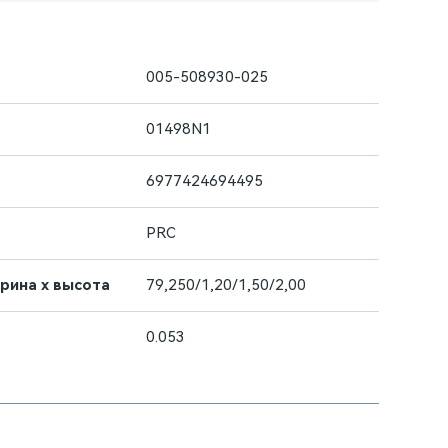
005-508930-025
01498N1
6977424694495
PRC
ирина х высота
79,250/1,20/1,50/2,00
0.053