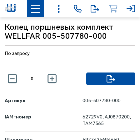
Колец поршневых комплект
WELLFAR 005-507780-000
По запросу
Артикул
005-507780-000
IAM-номер
62729V0, AJ0870200,
TAM7565
Штрих-код
6977424694440