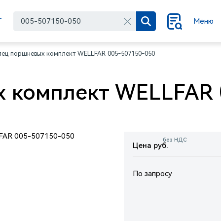
Г
Меню
лец поршневых комплект WELLFAR 005-507150-050
 комплект WELLFAR 
без НДС
Цена руб.
По запросу