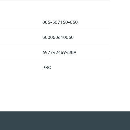
005-507150-050
800050610050
6977424694389
PRC