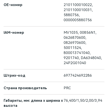
OE-номер
2101100010022,
2101100010031,
5880756,
0000005880756
IAM-номер
MV1035, 00856N1,
0626870600,
0826970600,
50011524,
800013741040,
9201740, DA6348040,
24P2G01040
Штрих-код
6977424692286
Страна производитель
PRC
Габариты, мм: длина х ширина х
76,400/1,50/2,00/3,94
высота