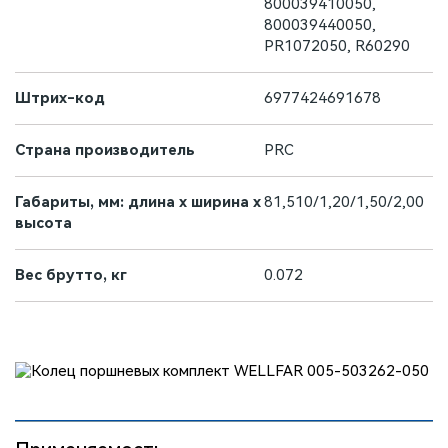
800039410050,
800039440050,
PR1072050, R60290
Штрих-код
6977424691678
Страна производитель
PRC
Габариты, мм: длина х ширина х
81,510/1,20/1,50/2,00
высота
Вес брутто, кг
0.072