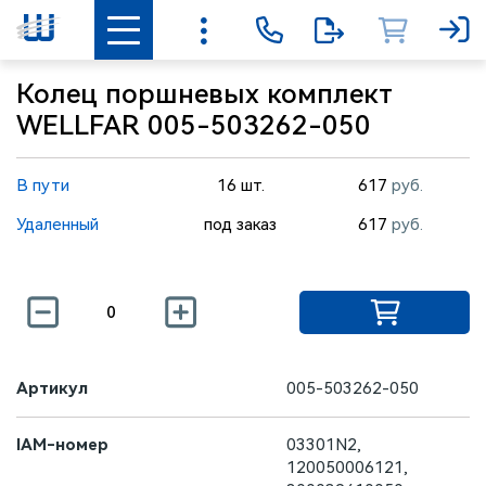
Колец поршневых комплект
WELLFAR 005-503262-050
В пути
16 шт.
617
руб.
Удаленный
под заказ
617
руб.
Артикул
005-503262-050
IAM-номер
03301N2,
120050006121,