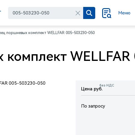
Г
Меню
лец поршневых комплект WELLFAR 005-503230-050
 комплект WELLFAR 
без НДС
Цена руб.
По запросу