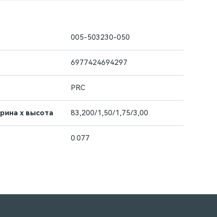
005-503230-050
6977424694297
PRC
ирина х высота
83,200/1,50/1,75/3,00
0.077