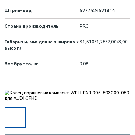
Штрих-код
6977424691814
Страна производитель
PRC
Габариты, мм: длина х ширина х
81,510/1,75/2,00/3,00
высота
Вес брутто, кг
0.08