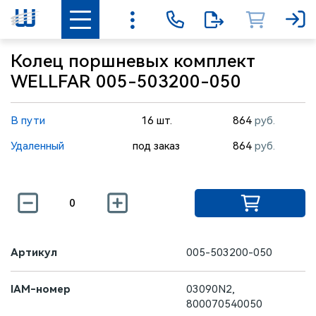
Колец поршневых комплект
WELLFAR 005-503200-050
В пути
16 шт.
864
руб.
Удаленный
под заказ
864
руб.
Артикул
005-503200-050
IAM-номер
03090N2,
800070540050