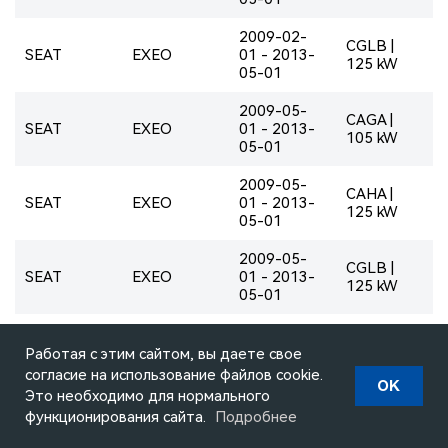
2009-02-
CGLB |
SEAT
EXEO
01 - 2013-
125 kW
05-01
2009-05-
CAGA |
SEAT
EXEO
01 - 2013-
105 kW
05-01
2009-05-
CAHA |
SEAT
EXEO
01 - 2013-
125 kW
05-01
2009-05-
CGLB |
SEAT
EXEO
01 - 2013-
125 kW
05-01
2009-05-
CJCA | 105
SEAT
EXEO
01 - 2013-
Работая с этим сайтом, вы даете свое
kW
05-01
согласие на использование файлов cookie.
OK
Это необходимо для нормального
2009-07-
CAGC | 88
функционирования сайта.
Подробнее
SEAT
EXEO
01 - 2013-
kW
05-01