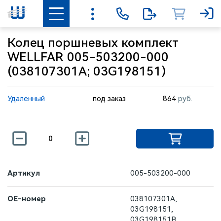
Колец поршневых комплект
WELLFAR 005-503200-000
(038107301A; 03G198151)
Удаленный
под заказ
864
руб.
Артикул
005-503200-000
OE-номер
038107301A,
03G198151,
03G198151B,