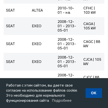
2010-10-
CFHC |
SEAT
ALTEA
01 - н.в.
103 kW
2008-12-
CAGA |
SEAT
EXEO
01 - 2013-
105 kW
05-01
2008-12-
CAGC | 88
SEAT
EXEO
01 - 2013-
kW
05-01
2008-12-
CJCA | 105
SEAT
EXEO
01 - 2013-
kW
05-01
2008-12-
CJCC | 88
SEAT
EXEO
01 - 2013-
kW
05-01
Работая с этим сайтом, вы даете свое
согласие на использование файлов cookie.
2009-02-
OK
CAHA |
Это необходимо для нормального
SEAT
EXEO
01 - 2013-
125 kW
функционирования сайта.
Подробнее
05-01