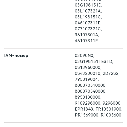
03G198151D,
03L107321A,
03L198151C,
046107311E,
077107321C,
38107301A,
46107311E
IAM-номер
03090N0,
03G198151TESTD,
0813950000,
0843230010, 2D7282,
795019004,
800070510000,
800070540000,
8950130000,
9109298000, 9298000,
EPR1343, FR10501900,
PR1569000, R1005600