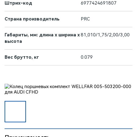
Штрих-код
6977424691807
Страна производитель
PRC
Габариты, мм: длина х ширина х
81,010/1,75/2,00/3,00
высота
Вес брутто, кг
0.079