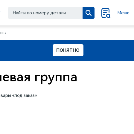
Г
Меню
ппа
ПОНЯТНО
евая группа
вары «под заказ»